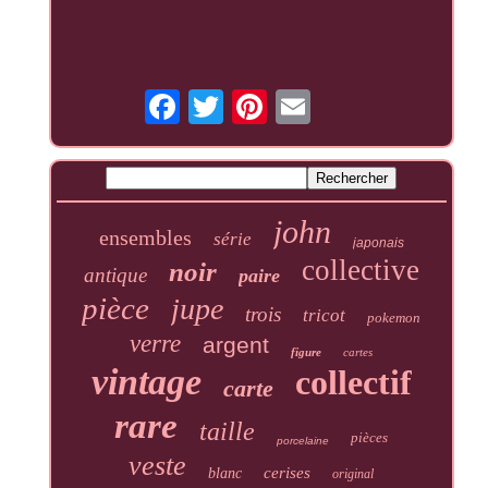
john
ensembles
série
japonais
collective
noir
antique
paire
pièce
jupe
trois
tricot
pokemon
verre
argent
figure
cartes
vintage
collectif
carte
rare
taille
pièces
porcelaine
veste
cerises
blanc
original