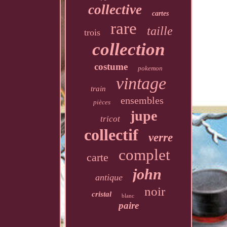
collective
cartes
rare
taille
trois
collection
costume
pokemon
vintage
train
ensembles
pièces
jupe
tricot
collectif
verre
complet
carte
john
antique
noir
cristal
blanc
paire