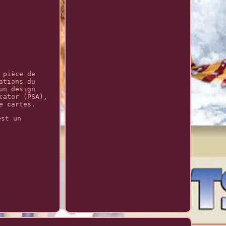
 pièce de
ations du
un design
cator (PSA),
e cartes.
est un