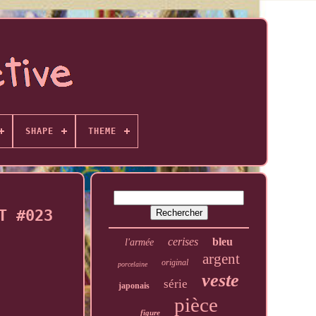
SHAPE
THEME
T #023
cerises
bleu
l'armée
argent
original
porcelaine
veste
série
japonais
pièce
figure