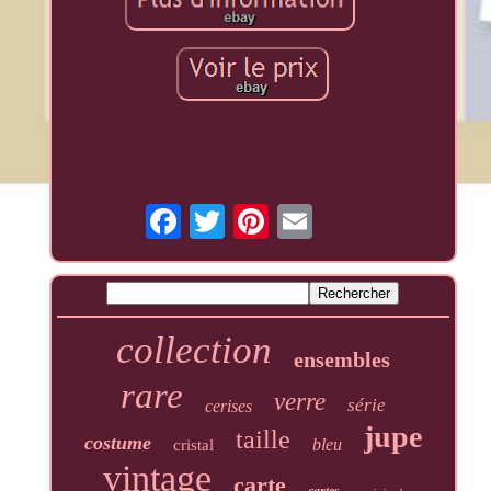
collection
ensembles
rare
verre
série
cerises
jupe
taille
costume
bleu
cristal
vintage
carte
cartes