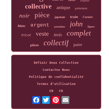
original
collective
antique
pokemon
pièce
noir
train
l'armée
japonais
john
argent
blanc
figure
porcelaine
complet
veste
trois
tricot
collectif
paire
pièces
Définir Deux Collective
Contactez Nous
Politique de confidentialité
Termes d'utilisation
EN
FR