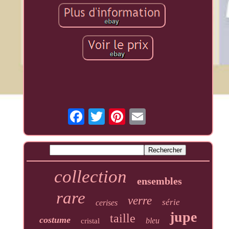
collection
ensembles
rare
verre
série
cerises
jupe
taille
costume
bleu
cristal