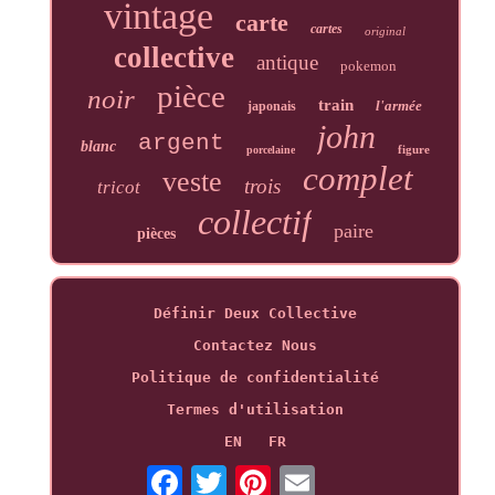
vintage
carte
cartes
original
collective
antique
pokemon
pièce
noir
train
l'armée
japonais
john
argent
blanc
figure
porcelaine
complet
veste
trois
tricot
collectif
paire
pièces
Définir Deux Collective
Contactez Nous
Politique de confidentialité
Termes d'utilisation
EN
FR